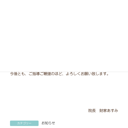
私を一人前の獣医師に育てていただき開業を応援してくださった
前職場の院長とスタッフ、
開業前もこれからもたくさん私を支えてくれるスタッフ、
常に最大限の応援と協力をしてくれている家族に、
この場をお借りしてお礼申し上げます。
本当にありがとうございます。
今後とも、ご指導ご鞭撻のほど、よろしくお願い致します。
院長 財家あすみ
お知らせ
カテゴリー