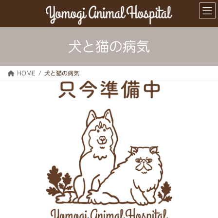
コ
ナ
ン
ビ
テ
ゲ
ン
ー
ツ
シ
犬と猫の病気
へ
ョ
ス
ン
キ
に
HOME
犬と猫の病気
ッ
移
プ
動