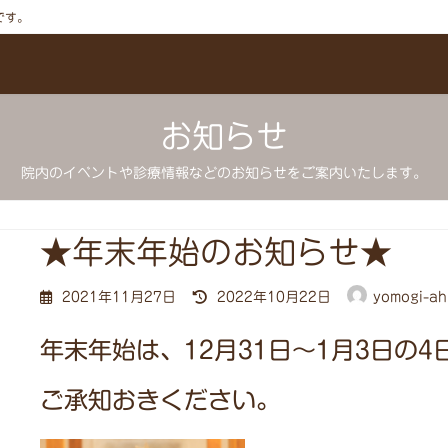
です。
お知らせ
院内のイベントや診療情報などのお知らせをご案内いたします。
★年末年始のお知らせ★
最
2021年11月27日
2022年10月22日
yomogi-ah
終
更
年末年始は、12月31日～1月3日の
新
日
時
ご承知おきください。
: