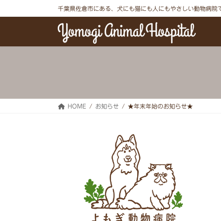
コ
ナ
千葉県佐倉市にある、犬にも猫にも人にもやさしい動物病院
ン
ビ
テ
ゲ
ン
ー
ツ
シ
へ
ョ
ス
ン
キ
に
ッ
移
プ
動
HOME
お知らせ
★年末年始のお知らせ★