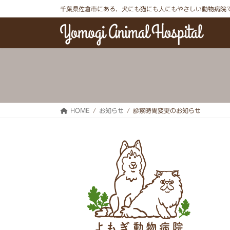
コ
ナ
千葉県佐倉市にある、犬にも猫にも人にもやさしい動物病院
ン
ビ
テ
ゲ
ン
ー
ツ
シ
へ
ョ
ス
ン
キ
に
ッ
移
プ
動
HOME
お知らせ
診察時間変更のお知らせ