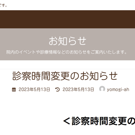
です。
お知らせ
院内のイベントや診療情報などのお知らせをご案内いたします。
診察時間変更のお知らせ
最
2023年5月13日
2023年5月13日
yomogi-ah
終
更
新
日
時
: