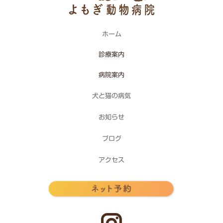
ホーム
診療案内
病院案内
犬と猫の病気
お知らせ
ブログ
アクセス