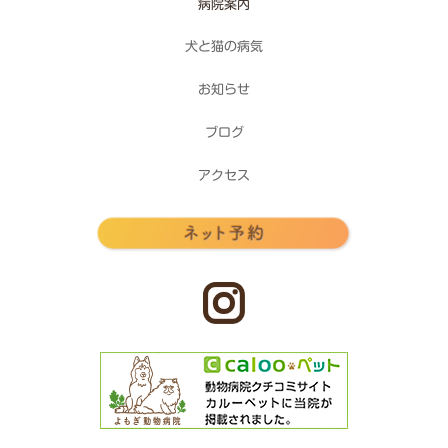
病院案内
犬と猫の病気
お知らせ
ブログ
アクセス