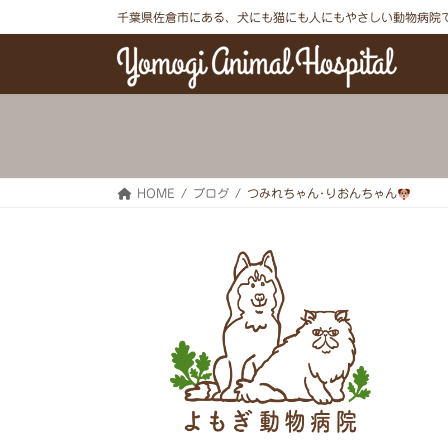
コ
ナ
千葉県佐倉市にある、犬にも猫にも人にもやさしい動物病院
ン
ビ
テ
ゲ
ン
ー
ツ
シ
へ
ョ
ス
ン
キ
に
ッ
移
プ
動
HOME
ブログ
つみれちゃん･りおんちゃん