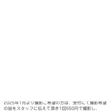
⁡⁡⁡⁡⁡⁡⁡#動物病院
#千葉県
#佐倉市⁡⁡
#キャットフレンドリークリニック⁡
#よもぎ動物病院⁡⁡⁡⁡⁡⁡
#専門医がいる病院⁡⁡⁡
#心臓病⁡
#PDA
#僧帽弁閉鎖不全症
#循環器
⁡#トリミング⁡⁡⁡
⁡2025年1月より撮影ご希望の方は、
受付にて撮影希望
の旨をスタッフに伝えて頂き1回550円で撮影
し、