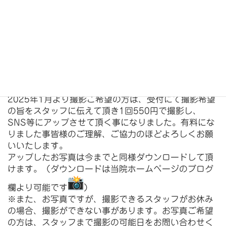
#佐倉市⁡⁡
#キャットフレンドリークリニック⁡
#よもぎ動物病院⁡⁡⁡⁡⁡⁡
#専門医がいる病院⁡⁡⁡
#心臓病⁡
#PDA
#僧帽弁閉鎖不全症
#循環器
⁡#トリミング⁡⁡⁡
⁡2025年1月より撮影ご希望の方は、
受付にて撮影希望
の旨をスタッフに伝えて頂き1回550円で撮影
し、
SNS等にアップさせて頂く事になりました。
有料にな
りました事皆様のご理解、
ご協力のほどよろしくお願
いいたします。⁡
アップしたお写真は今までと同様ダウンロードして頂
けます。（
ダウンロードは当院ホームページのブログ
欄より可能です
）
※また、お写真ですが、撮影できるスタッフがお休み
の場合、
撮影ができない事があります。お写真ご希望
の方は、
スタッフまで撮影の可能日をお問い合わせく