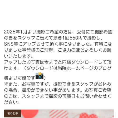
#心臓病⁡
#PDA
#僧帽弁閉鎖不全症
#循環器
⁡#トリミング⁡⁡⁡
⁡2025年1月より撮影ご希望の方は、
受付にて撮影希望
の旨をスタッフに伝えて頂き1回550円で撮影
し、
SNS等にアップさせて頂く事になりました。
有料にな
りました事皆様のご理解、
ご協力のほどよろしくお願
いいたします。⁡
アップしたお写真は今までと同様ダウンロードして頂
けます。（
ダウンロードは当院ホームページのブログ
欄より可能です
）
※また、お写真ですが、撮影できるスタッフがお休み
の場合、
撮影ができない事があります。お写真ご希望
の方は、
スタッフまで撮影の可能日をお問い合わせく
ださい。
前の記事