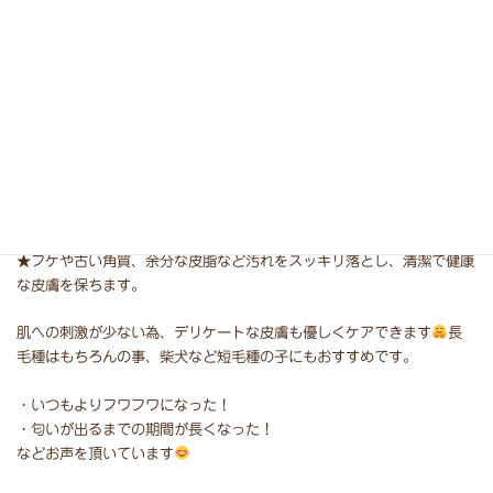
－ ハーブパックの効果 －
★フケや古い角質、余分な皮脂など汚れをスッキリ落とし、清潔で健康
な皮膚を保ちます。
肌への刺激が少ない為、デリケートな皮膚も優しくケアできます
長
毛種はもちろんの事、柴犬など短毛種の子にもおすすめです。⁡
・いつもよりフワフワになった！
・匂いが出るまでの期間が長くなった！
などお声を頂いています