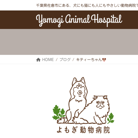
コ
ナ
千葉県佐倉市にある、犬にも猫にも人にもやさしい動物病院
ン
ビ
テ
ゲ
ン
ー
ツ
シ
へ
ョ
ス
ン
キ
に
ッ
移
プ
動
HOME
ブログ
キティーちゃん