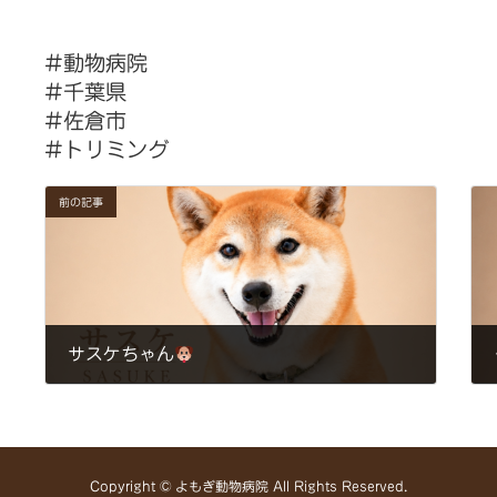
⁡⁡⁡⁡⁡⁡⁡⁡⁡⁡#動物病院
#千葉県
#佐倉市⁡⁡
#トリミング⁡
前の記事
サスケちゃん
2026年5月16日
Copyright © よもぎ動物病院 All Rights Reserved.