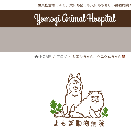
コ
ナ
千葉県佐倉市にある、犬にも猫にも人にもやさしい動物病院
ン
ビ
テ
ゲ
ン
ー
ツ
シ
へ
ョ
ス
ン
キ
に
ッ
移
プ
動
HOME
ブログ
シエルちゃん、ウニクムちゃん