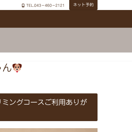
ネット予約
TEL.043－460－2121
ゃん
リミングコースご利用ありが