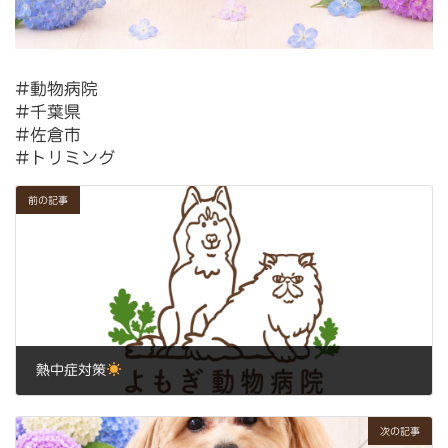
⁡⁡⁡⁡⁡⁡⁡⁡⁡#動物病院
#千葉県
#佐倉市⁡⁡
#トリミング⁡
前の記事
熱中症対策
2026年7月2日
次の記事