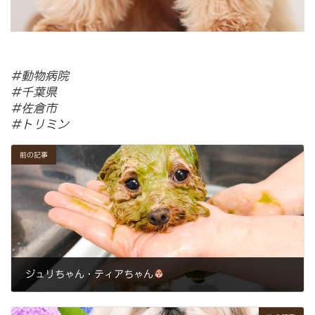
⁡⁡⁡⁡⁡⁡⁡⁡⁡#動物病院
#千葉県
#佐倉市⁡⁡
#トリミン⁡
前の記事
ジュリちゃん・ティアちゃん
2026年7月3日