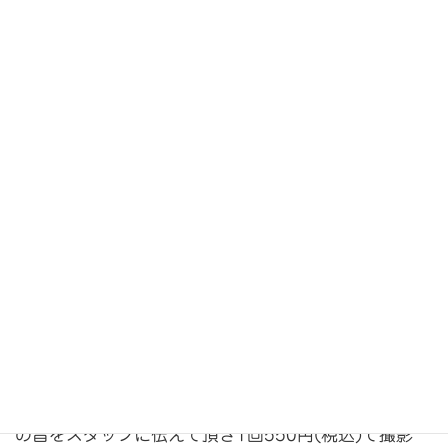
トリミング後の撮影ご希望の方は、
受付にて撮影希望
の旨をスタッフに伝えて頂き1回550円(
税込)で撮影