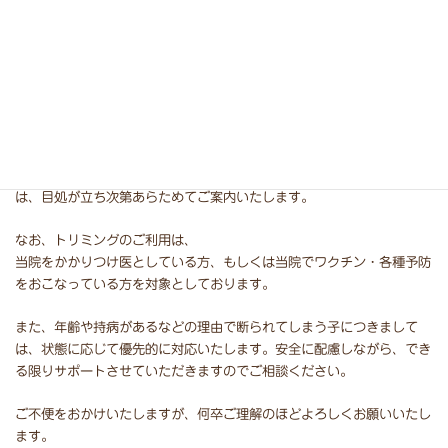
⁡⁡⁡⁡⁡⁡⁡#動物病院
#千葉県
#佐倉市⁡
#よもぎ動物病院⁡⁡⁡⁡⁡⁡
#トリミング
⁡＿＿⁡ トリミングについてのお知らせ＿＿
現在、トリミングの新規受付を停止しております。再開につきまして
は、目処が立ち次第あらためてご案内いたします。
なお、トリミングのご利用は、
当院をかかりつけ医としている方、もしくは当院でワクチン・各種予防
をおこなっている方を対象としております。
また、年齢や持病があるなどの理由で断られてしまう子につきまして
は、状態に応じて優先的に対応いたします。安全に配慮しながら、でき
る限りサポートさせていただきますのでご相談ください。
ご不便をおかけいたしますが、何卒ご理解のほどよろしくお願いいたし
ます。⁡⁡⁡