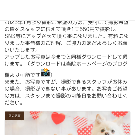
#循環器
⁡#トリミング⁡⁡⁡
⁡2025年1月より撮影ご希望の方は、
受付にて撮影希望
の旨をスタッフに伝えて頂き1回550円で撮影
し、
SNS等にアップさせて頂く事になりました。
有料にな
りました事皆様のご理解、
ご協力のほどよろしくお願
いいたします。⁡
アップしたお写真は今までと同様ダウンロードして頂
けます。（
ダウンロードは当院ホームページのブログ
欄より可能です
）
※また、お写真ですが、撮影できるスタッフがお休み
の場合、
撮影ができない事があります。お写真ご希望
の方は、
スタッフまで撮影の可能日をお問い合わせく
ださい。
前の記事