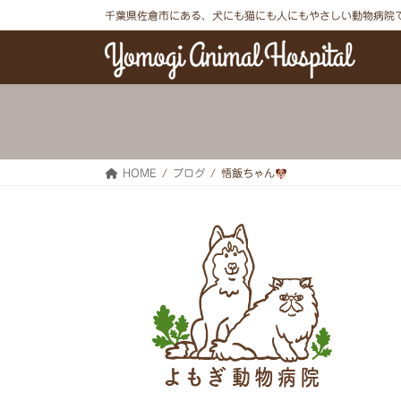
コ
ナ
千葉県佐倉市にある、犬にも猫にも人にもやさしい動物病院
ン
ビ
テ
ゲ
ン
ー
ツ
シ
へ
ョ
ス
ン
キ
に
ッ
移
プ
動
HOME
ブログ
悟飯ちゃん