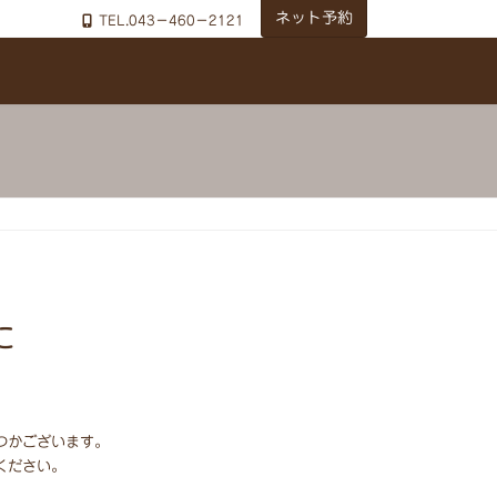
ネット予約
TEL.043－460－2121
た
つかございます。
ください。