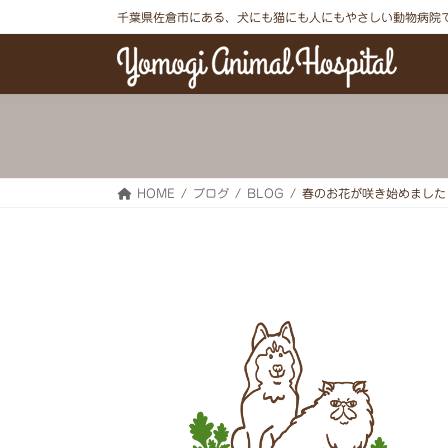
コ
ナ
千葉県佐倉市にある、犬にも猫にも人にもやさしい動物病院
ン
ビ
テ
ゲ
ン
ー
ツ
シ
へ
ョ
ス
ン
キ
に
ッ
移
プ
動
HOME
ブログ
BLOG
春のお花が咲き始めました