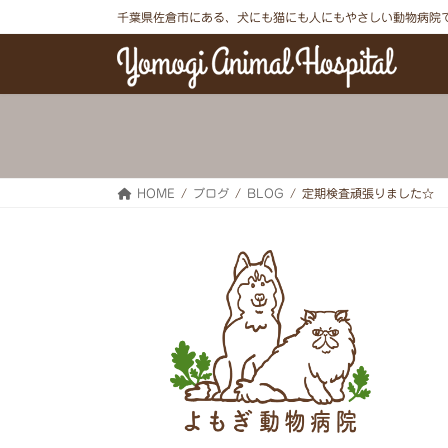
コ
ナ
千葉県佐倉市にある、犬にも猫にも人にもやさしい動物病院
ン
ビ
テ
ゲ
ン
ー
ツ
シ
へ
ョ
ス
ン
キ
に
ッ
移
プ
動
HOME
ブログ
BLOG
定期検査頑張りました☆